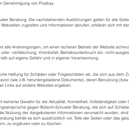
hen Genehmigung von Pixabay
huster Beratung. Die nachstehenden Ausführungen gelten für alle Seite
 Webseiten zugreifen und Informationen abrufen, erklären sich mit d
t alle Anstrengungen, um einen sicheren Betrieb der Website sicher
 oder -verfälschung, Virenbefall, Betriebsunterbruch etc. nicht ausg
shalb auf eigene Gefahr und in eigener Verantwortung.
liche Haftung für Schäden oder Folgeschäden ab, die sich aus dem Zug
 davon (wie z.B. heruntergeladene Dokumente), deren Benutzung (bzw
er Links auf andere Websites ergeben.
einerlei Gewähr für die Aktualität, Korrektheit, Vollständigkeit oder 
tungsansprüche gegen Bütschi-Schuster Beratung, die sich auf Schäde
 die Nutzung der dargebotenen Informationen verursacht wurden, sind
ratung behält es sich ausdrücklich vor, Teile der Seiten oder das g
rn, zu ergänzen oder zu löschen.